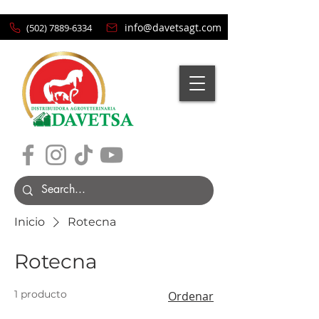
info@davetsagt.com
(502) 7889-6334
Carrito
Inicio
Rotecna
Rotecna
1 producto
Ordenar