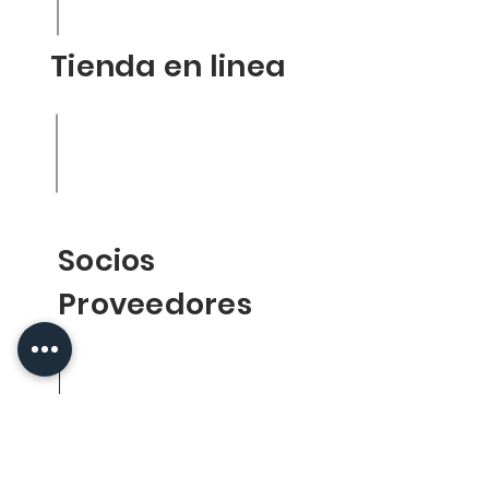
Tienda en linea
Politica de la tienda
Envios
Reenbolsos
FACS
Socios
Proveedores
Medivac
Dapasa
GI Salud Animal
Miavit
Zotal
Rotecna