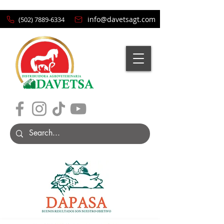
info@davetsagt.com
(502) 7889-6334
Carrito