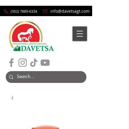
info@davetsagt.com
(502) 7889-6334
Carrito