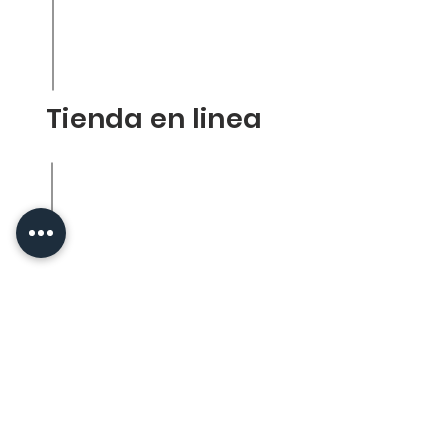
Productos
Contacto
Tienda en liena
Tienda en linea
Politica de la tienda
Envios
Reenbolsos
FACS
Socios
Proveedores
Medivac
Dapasa
GI Salud Animal