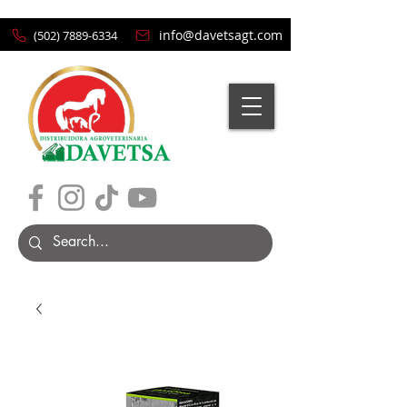
info@davetsagt.com
(502) 7889-6334
Carrito