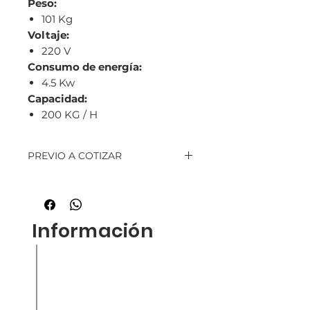
Peso:
101 Kg
Voltaje:
220 V
Consumo de energía:
4.5 Kw
Capacidad:
200 KG / H
PREVIO A COTIZAR
Favor de llamar al 7889-6364
Información
Inicio
Nuestra empresa
Productos
Contacto
Tienda en liena