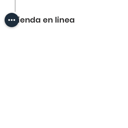
Tienda en linea
Politica de la tienda
Envios
Reenbolsos
FACS
Socios
Proveedores
Medivac
Dapasa
GI Salud Animal
Miavit
Zotal