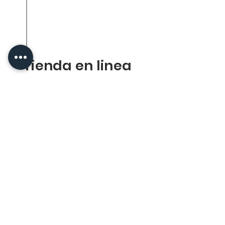
Nuestra empresa
Productos
Contacto
Tienda en liena
Tienda en linea
Politica de la tienda
Envios
Reenbolsos
FACS
Socios
Proveedores
Medivac
Dapasa