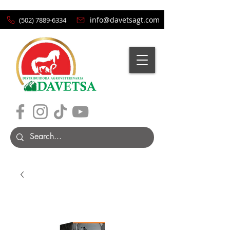
info@davetsagt.com
(502) 7889-6334
Carrito