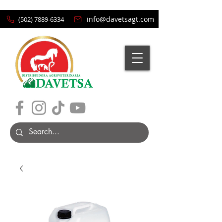
info@davetsagt.com
(502) 7889-6334
Carrito