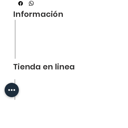
Información
Inicio
Nuestra empresa
Productos
Contacto
Tienda en liena
Tienda en linea
Politica de la tienda
Envios
Reenbolsos
FACS
Socios