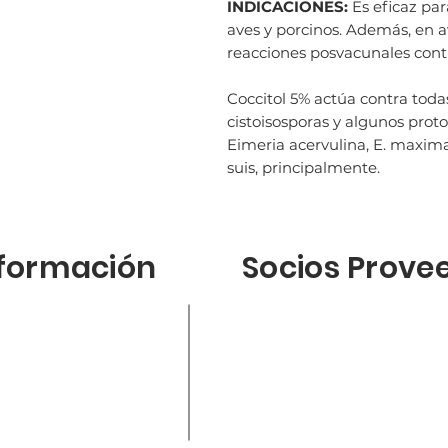
INDICACIONES:
Es eficaz par
aves y porcinos. Además, en av
reacciones posvacunales contr
Coccitol 5% actúa contra todas
cistoisosporas y algunos proto
Eimeria acervulina, E. maxima, 
suis, principalmente.
formación
Socios Prove
o
Medivac
Rotecn
stra empresa
Dapasa
Magap
ductos
GI Salud Animal
Sephn
acto
Miavit
Vemo
da en liena
Zotal
Veesu