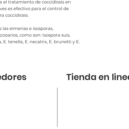
a el tratamiento de coccidiosis en
es es efectivo para el control de
a coccidiosis.
 las eimerias e isosporas,
zooarios, como son: Isospora suis,
E. tenella, E. necatrix, E. brunetti y E.
edores
Tienda en line
Politica de la tienda
a
Sila
Envios
or
Orba
Reenbolsos
os
FACS
re